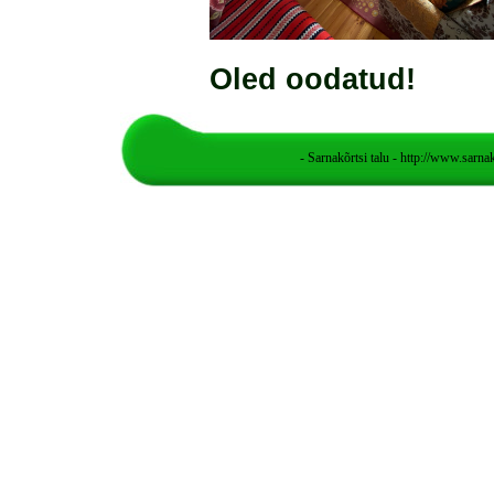
Oled oodatud!
- Sarnakõrtsi talu - http://www.sarna