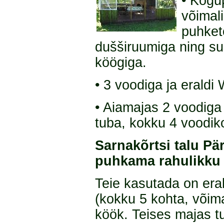
• Kogu
võimal
puhket
dušširuumiga ning su
köögiga.
• 3 voodiga ja eraldi
• Aiamajas 2 voodiga
tuba, kokku 4 voodik
Sarnakõrtsi talu P
puhkama rahulikku
Teie kasutada on er
(kokku 5 kohta, võima
köök. Teises majas t