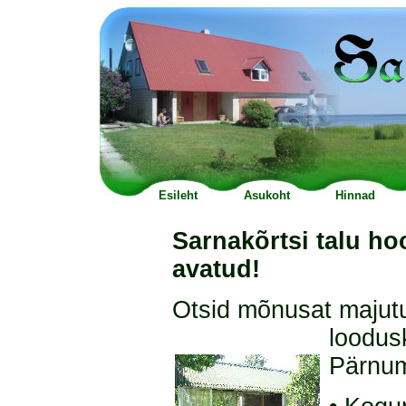
Esileht
Asukoht
Hinnad
Sarnakõrtsi talu h
avatud!
Otsid mõnusat majut
loodus
Pärnu