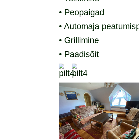
• Peopaigad
• Automaja peatumis
• Grillimine
• Paadisõit