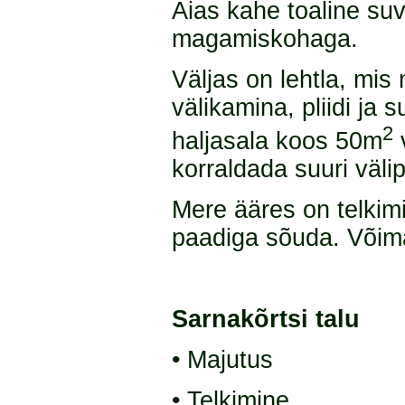
Aias kahe toaline su
magamiskohaga.
Väljas on lehtla, mis
välikamina, pliidi ja 
2
haljasala koos 50m
v
korraldada suuri välip
Mere ääres on telkim
paadiga sõuda. Võimal
Sarnakõrtsi talu
• Majutus
• Telkimine